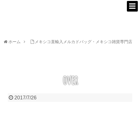
ホーム
メキシコ直輸入メルカドバッグ・メキシコ雑貨専門店
over
2017/7/26